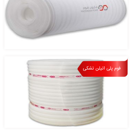
حضوری چشمگیر در بازار این مـحصولات دارد به
طوری که هم اکنون با گواهینامه ها و افتخارات
معتبر بین المللی، ملی و استانی را کسب نموده
است.
کـــارنامــه درخـــشانـی در تـولیـد، فــروش و
رضــایت مــشتری و کنترل کیفی در سه شیفت
کاری محصولات تولید شده دارد از دیگر ویـژگی
فوم پلی اتیلن تشکی
های این مجتمع صنعتی، چینش سازمانی
استاندارد و داشتن شبکه توزیع کامل کالا در سطح
کشور است.
ارتباط مداوم تجاری و بازرگانی با تجار و بازرگانان
خارجی و در پی آن صدور محصولات این کارخانه
بـرای شرکـای تــجاری کــشورهای آسیـایی به