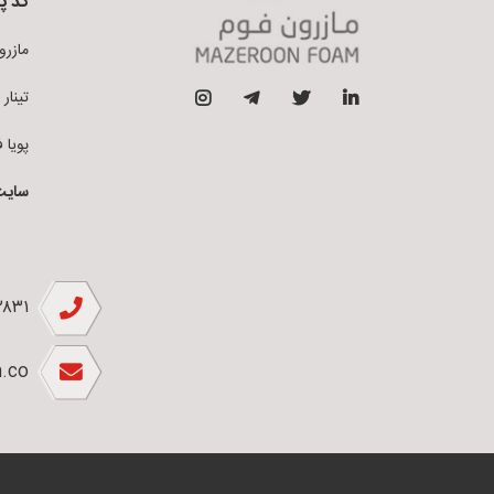
کد پ
مازرون فو
تینار فوم 
پویا فوم ق
سایت
۲۸۳۱
.co