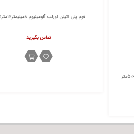
فوم پلی اتیلن اورلب آلومینیوم ۸میلیمتر×۱متر×۵۰متر
تماس بگیرید