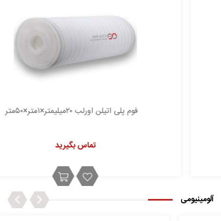
فوم پلی اتیلن اورلب ۲۰میلیمتر×۱متر×۵۰متر
تماس بگیرید
Next
Previous
آلومینیومی