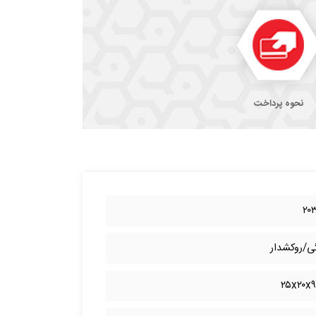
نحوه پرداخت
۲۰
ی/روکشدار
۲۵x۲۰x