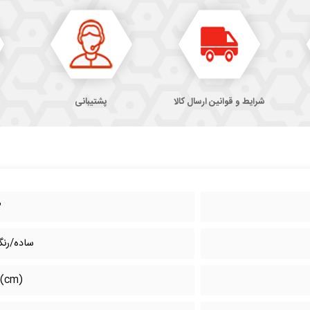
شرایط و قوانین ارسال کالا
پشتیبانی
۳
ساده/رنگ
۹(cm)