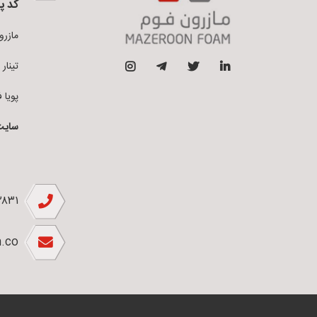
کد پ
مازرون فو
تینار فوم 
پویا فوم ق
سایت
۲۸۳۱
.co