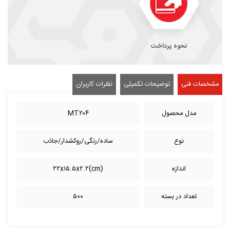
نحوه پرداخت
مشخصات فنی
توضیحات تکمیلی
نظرات کاربران
مدل محصول
MT۲۰۴
نوع
ساده/رنگی/روکشدار/جاذب
اندازه
(cm)۲۲x۱۵.۵x۲.۲
تعداد در بسته
۵۰۰