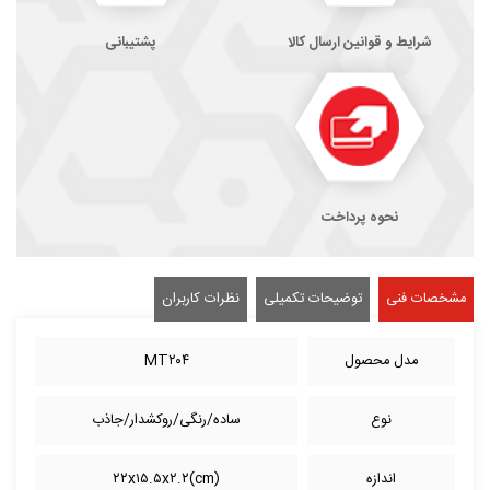
شرایط و قوانین ارسال کالا
پشتیبانی
نحوه پرداخت
مشخصات فنی
توضیحات تکمیلی
نظرات کاربران
مدل محصول
MT۲۰۴
نوع
ساده/رنگی/روکشدار/جاذب
اندازه
(cm)۲۲x۱۵.۵x۲.۲