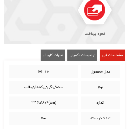
نحوه پرداخت
مشخصات فنی
توضیحات تکمیلی
نظرات کاربران
مدل محصول
MT۲۱۰
نوع
ساده/رنگی/روکشدار/جاذب
اندازه
(cm)۲۳.۶x۱۸x۴
تعداد در بسته
۵۰۰