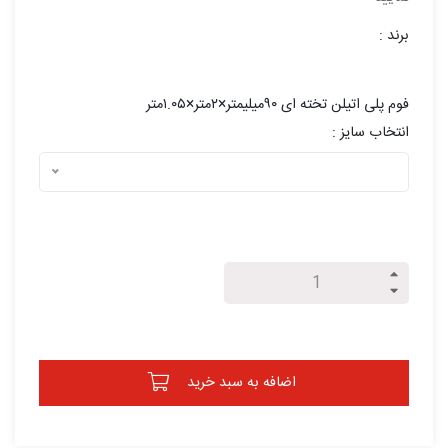
برند :
فوم پلی اتیلن تخته ای ۹۰میلیمتر×۲متر×۱.۰۵متر
انتخاب سایز :
اضافه به سبد خرید