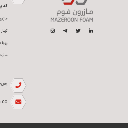
کد پ
مازرون فو
تینار فوم 
پویا فوم ق
سایت
۲۸۳۱
.co