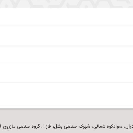
ان، سوادکوه شمالی، شهرک صنعتی بشل، فاز ۱ ،گروه صنعتی مازرون فوم