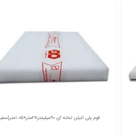
فوم پلی اتیلن تخته ای ۹۰میلیمتر×۲متر×۱.۰۵متر|سفید