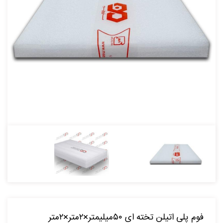
فوم پلی اتیلن تخته ای ۵۰میلیمتر×۲متر×۲متر