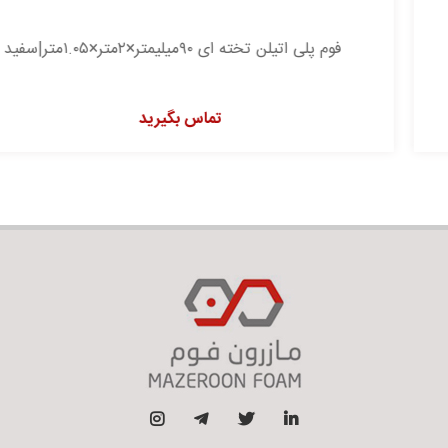
فوم پلی اتیلن تخته ای ۹۰میلیمتر×۲متر×۱.۰۵متر|سفید
تماس بگیرید