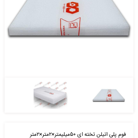
فوم پلی اتیلن تخته ای ۵۰میلیمتر×۲متر×۲متر