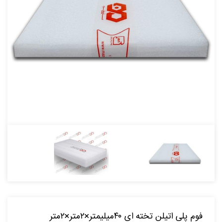
فوم پلی اتیلن تخته ای ۴۰میلیمتر×۲متر×۲متر