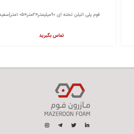
فوم پلی اتیلن تخته ای ۹۰میلیمتر×۲متر×۱.۰۵متر|سفید
تماس بگیرید