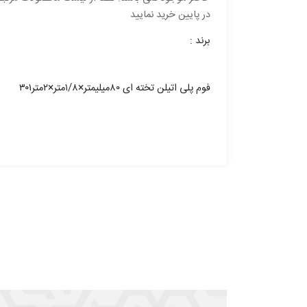
در پایین خرید نمایید
برند :
فوم پلی اتیلن تخته ای ۸۰میلیمتر×۱/۸متر×۲متر۳۰۱