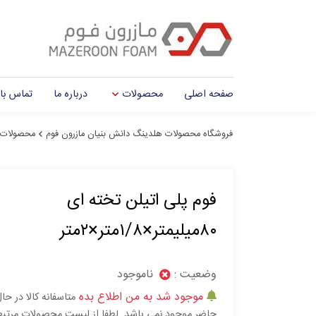
صفحه اصلی
محصولات
درباره ما
تماس با 
فروشگاه محصولات هلدینگ دانش بنیان مازرون فوم
محصولات
فوم پلی اتیلن تخته ای
۸۰میلیمتر×۱/۸متر×۲متر
وضعیت :
ناموجود
موجود شد به من اطلاع بده
متاسفانه کالا در حا
حاضر موجود نمی باشد. لطفا از لیست محصولات مرتب