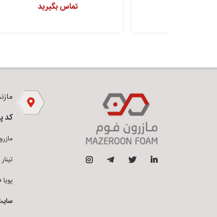
تماس بگیرید
مازندر
کد پ
مازرون فو
تینار فوم 
پویا فوم ق
سایت