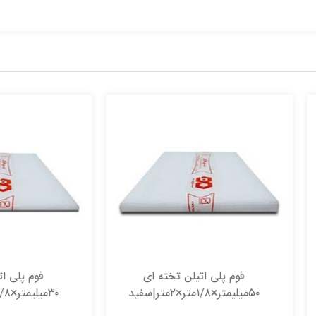
فوم پلی اتیلن تخته ای
فوم پلی اتیلن تخته ای
متر×۱/۸متر×۲متر|سفید
۳۰میلیمتر×۱/۸متر×۲متر|سفید