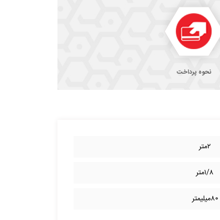
نحوه پرداخت
۲متر
۱/۸متر
۸۰میلیمتر