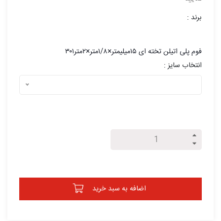
برند :
فوم پلی اتیلن تخته ای ۱۵میلیمتر×۱/۸متر×۲متر۳۰۱
انتخاب سایز :
اضافه به سبد خرید