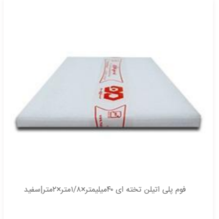
فوم پلی اتیلن تخته ای ۴۰میلیمتر×۱/۸متر×۲متر|سفید