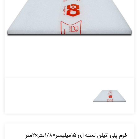
فوم پلی اتیلن تخته ای ۱۵میلیمتر×۱/۸متر×۲متر