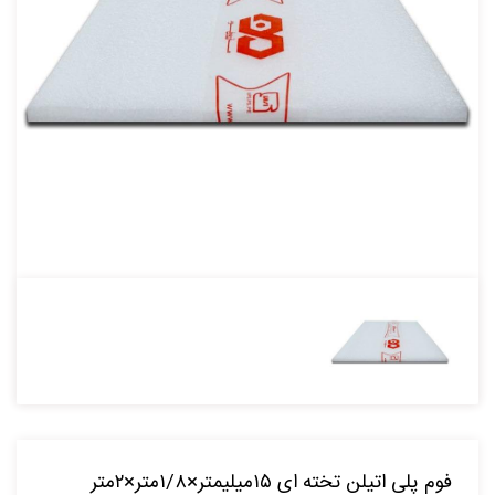
فوم پلی اتیلن تخته ای ۱۵میلیمتر×۱/۸متر×۲متر