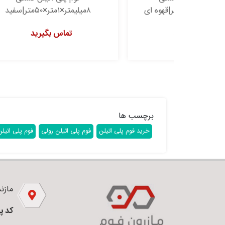
۸میلیمتر×۱متر×۵۰متر|سفید
۵
تماس بگیرید
برچسب ها
خرید فوم پلی اتیلن
فوم پلی اتیلن رولی
فوم پلی اتیل
مازندر
کد پ