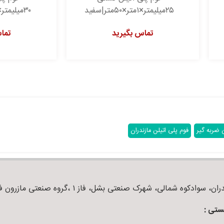
۲میلیمتر×۱متر×۵۰متر|سفید
۳۰میلیمتر×۱متر×۵۰متر|سفید
تماس بگیرید
تماس بگیرید
ن ضربه گیر
فوم پلی اتیلن مازندران
ان، سوادکوه شمالی، شهرک صنعتی بشل، فاز ۱ ،گروه صنعتی مازرون فوم
ستی :