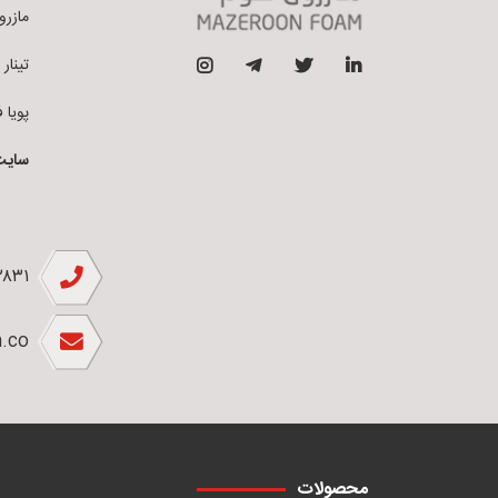
مازرون فو
تینار فوم 
پویا فوم ق
سایت
۲۸۳۱
.co
محصولات