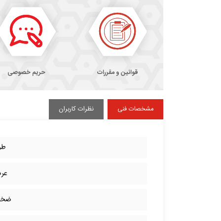
قوانین و مقررات
حریم خصوصی
مشخصات فنی
نظرات کاربران
طو
عر
ضخا