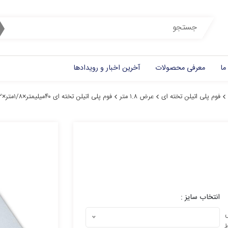
ما
معرفی محصولات
آخرین اخبار و رویدادها
فوم پلی اتیلن تخته ای
عرض ۱.۸ متر
فوم پلی اتیلن تخته ای ۴۰میلیمتر×۱/۸متر×۲متر
انتخاب سایز :
ل
ط