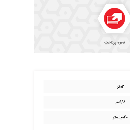
نحوه پرداخت
۲متر
۱/۸متر
۴۰میلیمتر