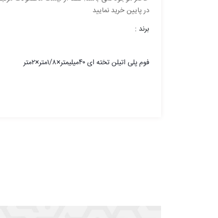
در پایین خرید نمایید
برند :
فوم پلی اتیلن تخته ای ۴۰میلیمتر×۱/۸متر×۲متر