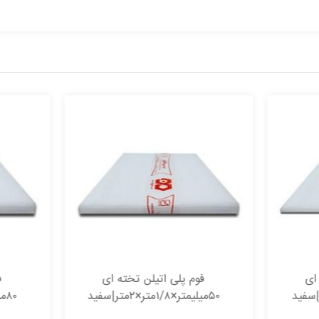
فوم پلی اتیلن تخته ای
فوم پلی اتیلن تخته ای
۵میلیمتر×۱/۸متر×۲متر|سفید
۸۰میلیمتر×۱/۸متر×۲متر|سفید