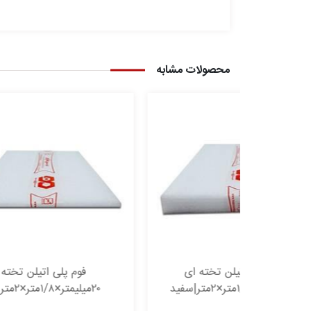
محصولات مشابه
خته ای
فوم پلی اتیلن تخته ای
۲۰میلیمتر×۱/۸متر×۲متر|سفید
۰