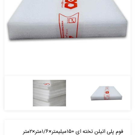
فوم پلی اتیلن تخته ای ۱۵۰میلیمتر×۱/۶متر×۲متر