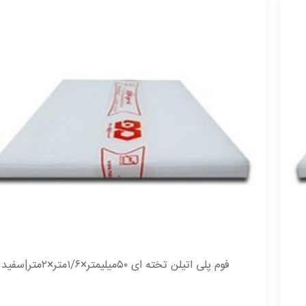
فوم پلی اتیلن تخته ای ۵۰میلیمتر×۱/۶متر×۲متر|سفید