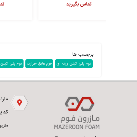
ید
تماس بگیرید
برچسب ها
فوم پلی اتیلن ورقه ای
فوم عایق حرارت
فوم پلی اتیلن 
مازندر
کد پ
مازرون فو