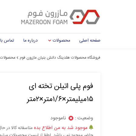
صفحه اصلی
محصولات
درباره ما
تماس با 
فروشگاه محصولات هلدینگ دانش بنیان مازرون فوم
محصولات
فوم پلی اتیلن تخته ای
۱۵میلیمتر×۱/۶متر×۲متر
وضعیت :
ناموجود
موجود شد به من اطلاع بده
متاسفانه کالا در حا
حاضر موجود نمی باشد. لطفا از لیست محصولات مرتب