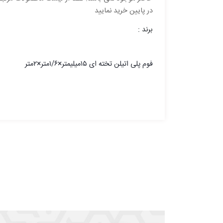
در پایین خرید نمایید
برند :
فوم پلی اتیلن تخته ای ۱۵میلیمتر×۱/۶متر×۲متر