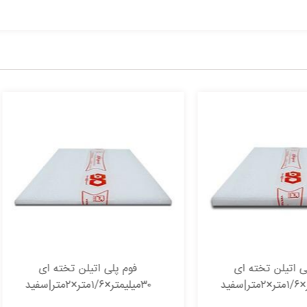
فوم پلی اتیلن تخته ای
فوم پلی اتیلن تخته ا
۳۰میلیمتر×۱/۶متر×۲متر|سفید
۱۰۰میلیمتر×۱/۶متر×۲متر|سفید