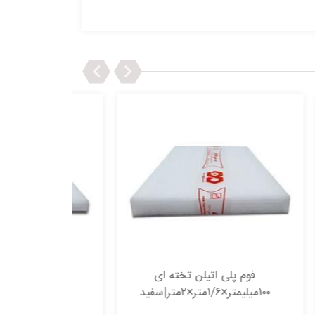
Next
Previous
ی
فوم پلی اتیلن تخته ای
فو
۴۰میلیمتر×۱/۶متر×۲متر|سفید
۲۰میلیمتر×۱/۶متر×۲متر|سفید