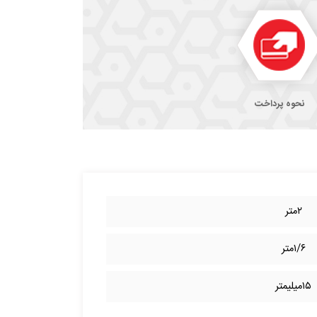
نحوه پرداخت
۲متر
۱/۶متر
۱۵میلیمتر