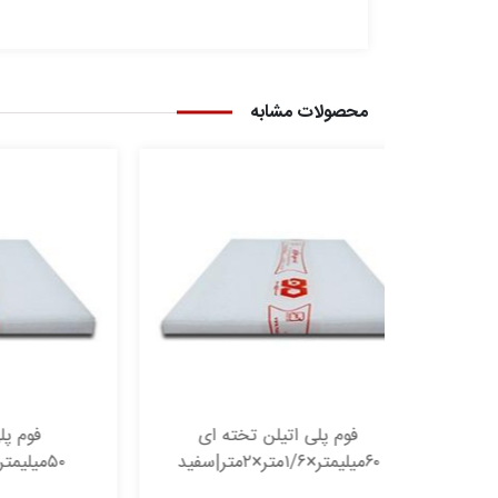
محصولات مشابه
تخته ای
فوم پلی اتیلن تخته ای
۵۰میلیمتر×۱/۶متر×۲متر|سفید