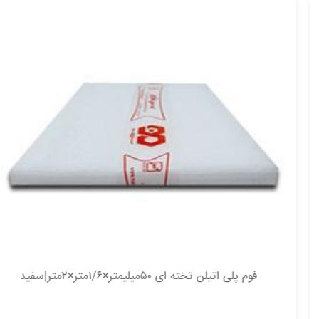
فوم پلی اتیلن تخته ای ۵۰میلیمتر×۱/۶متر×۲متر|سفید