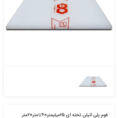
فوم پلی اتیلن تخته ای ۲۵میلیمتر×۱/۶متر×۲متر