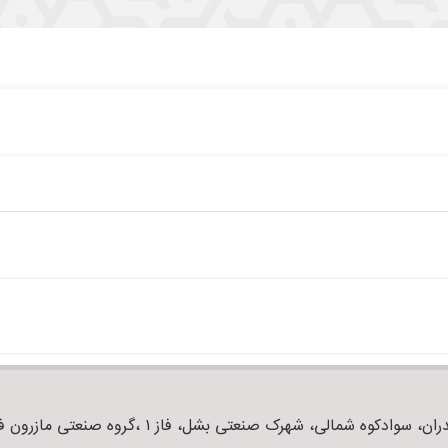
ان، سوادکوه شمالی، شهرک صنعتی بشل، فاز ۱ ،گروه صنعتی مازرون فوم