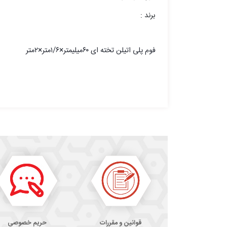
برند :
فوم پلی اتیلن تخته ای ۶۰میلیمتر×۱/۶متر×۲متر
قوانین و مقررات
حریم خصوصی