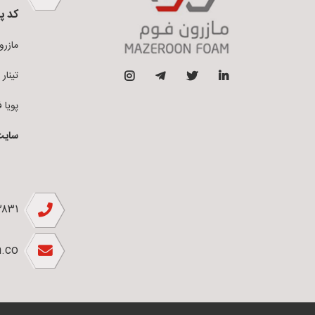
کد پ
مازرون فو
تینار فوم 
پویا فوم ق
سایت
۲۸۳۱
.co