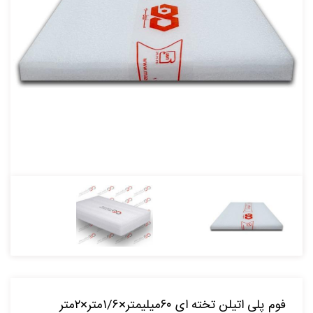
فوم پلی اتیلن تخته ای ۶۰میلیمتر×۱/۶متر×۲متر