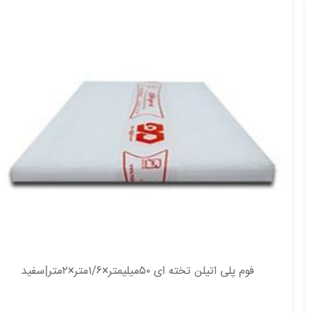
فوم پلی اتیلن تخته ای ۵۰میلیمتر×۱/۶متر×۲متر|سفید