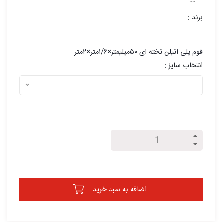
برند :
فوم پلی اتیلن تخته ای ۵۰میلیمتر×۱/۶متر×۲متر
انتخاب سایز :
اضافه به سبد خرید