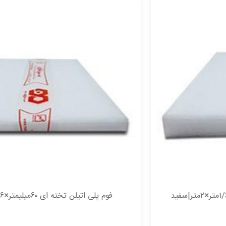
فوم پلی اتیلن تخته ای ۶۰میلیمتر×۱/۶متر×۲متر|سفید