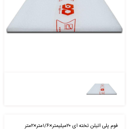
فوم پلی اتیلن تخته ای ۲۰میلیمتر×۱/۶متر×۲متر