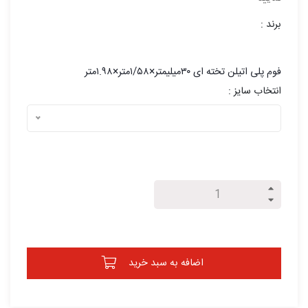
برند :
فوم پلی اتیلن تخته ای ۳۰میلیمتر×۱/۵۸متر×۱.۹۸متر
انتخاب سایز :
اضافه به سبد خرید