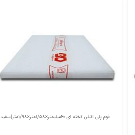
فوم پلی اتیلن تخته ای ۴۰میلیمتر×۱/۵۸متر×۱/۹۸متر|سفید