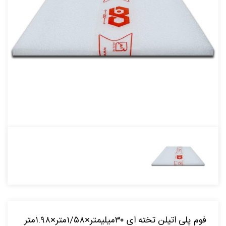
فوم پلی اتیلن تخته ای ۳۰میلیمتر×۱/۵۸متر×۱.۹۸متر