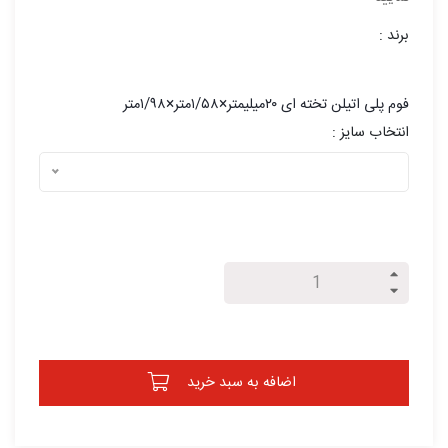
برند :
فوم پلی اتیلن تخته ای ۲۰میلیمتر×۱/۵۸متر×۱/۹۸متر
انتخاب سایز :
اضافه به سبد خرید