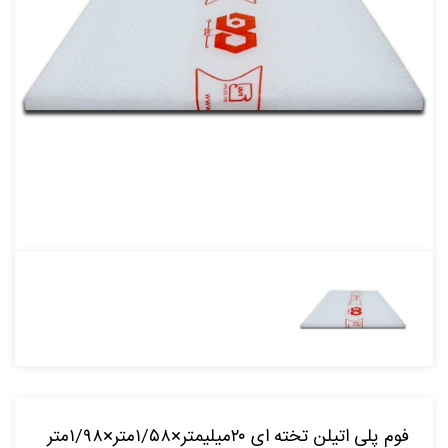
فوم پلی اتیلن تخته ای ۲۰میلیمتر×۱/۵۸متر×۱/۹۸متر