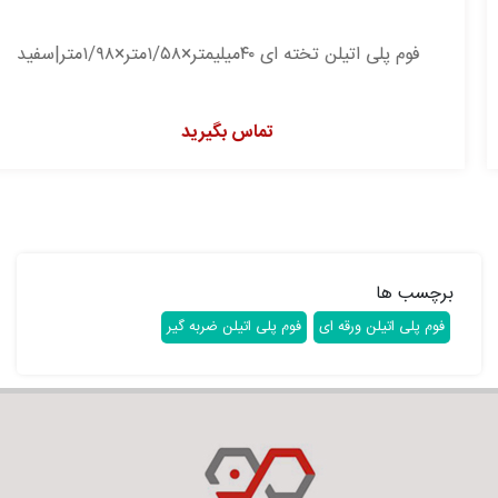
فوم پلی اتیلن تخته ای ۴۰میلیمتر×۱/۵۸متر×۱/۹۸متر|سفید
تماس بگیرید
برچسب ها
فوم پلی اتیلن ورقه ای
فوم پلی اتیلن ضربه گیر