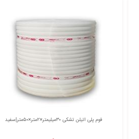
فوم پلی اتیلن تشکی ۳۰میلیمتر×۲متر×۵۰متر|سفید