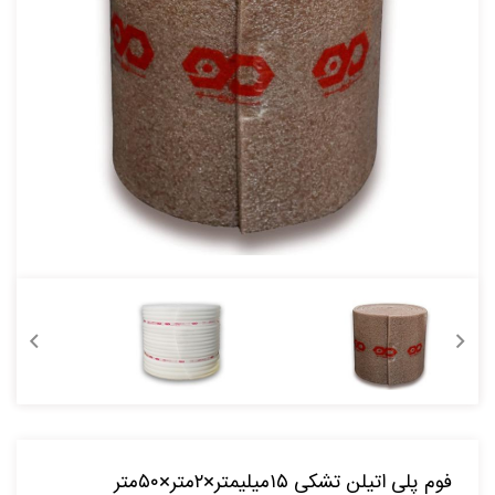
فوم پلی اتیلن تشکی ۱۵میلیمتر×۲متر×۵۰متر