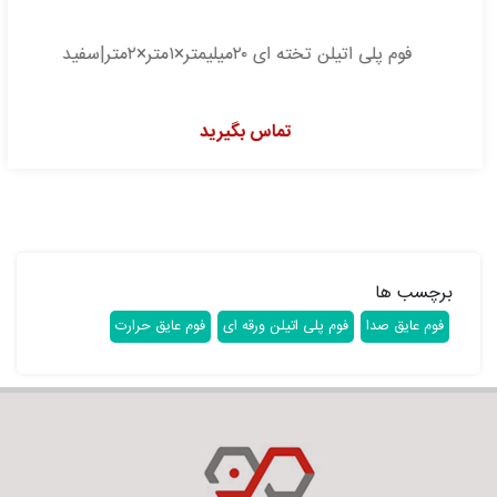
فوم پلی اتیلن تخته ای ۲۰میلیمتر×۱متر×۲متر|سفید
تماس بگیرید
برچسب ها
فوم عایق صدا
فوم پلی اتیلن ورقه ای
فوم عایق حرارت