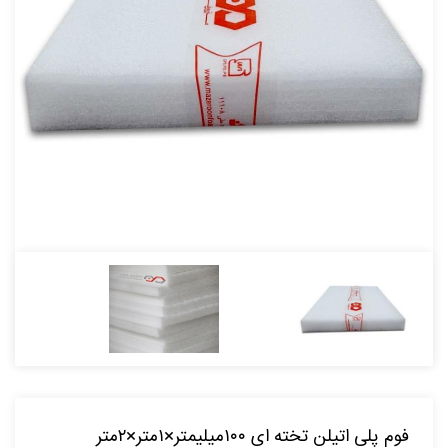
فوم پلی اتیلن تخته ای ۱۰۰میلیمتر×۱متر×۲متر