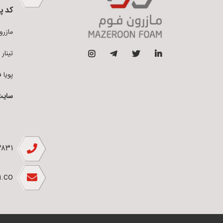
کد پ
مازرون فو
تینار فوم 
پویا فوم ق
سایت
۲۸۳۱
.co