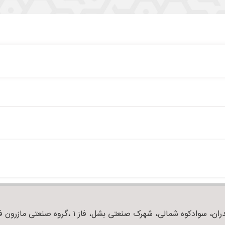
ان، سوادکوه شمالی، شهرک صنعتی بشل، فاز ۱ ،گروه صنعتی مازرون فوم