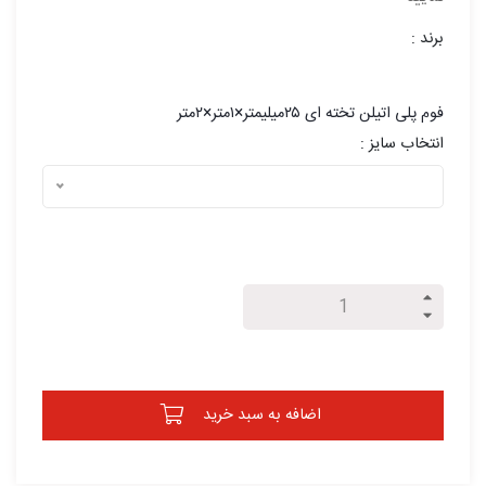
برند :
فوم پلی اتیلن تخته ای ۲۵میلیمتر×۱متر×۲متر
انتخاب سایز :
اضافه به سبد خرید