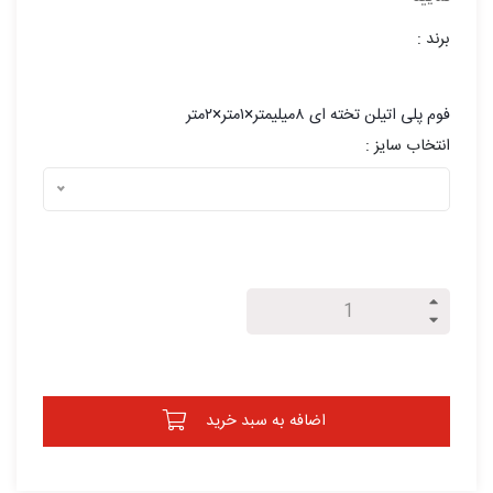
برند :
فوم پلی اتیلن تخته ای ۸میلیمتر×۱متر×۲متر
انتخاب سایز :
اضافه به سبد خرید