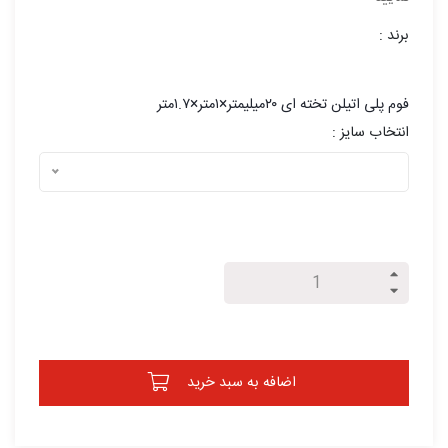
برند :
فوم پلی اتیلن تخته ای ۲۰میلیمتر×۱متر×۱.۷متر
انتخاب سایز :
اضافه به سبد خرید