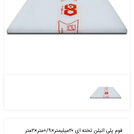
فوم پلی اتیلن تخته ای ۲۰میلیمتر×۰/۹متر×۲متر