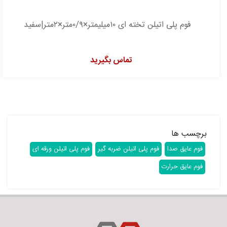
فوم پلی اتیلن تخته ای ۱۰میلیمتر×۰/۹متر×۲متر|سفید
تماس بگیرید
برچسب ها
فوم عایق صدا
فوم پلی اتیلن ضربه گیر
فوم پلی اتیلن ورقه ای
فوم عایق حرارت