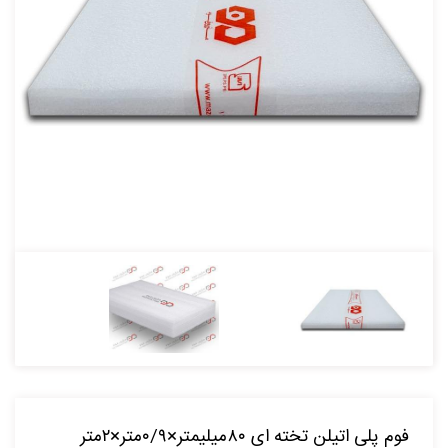
فوم پلی اتیلن تخته ای ۸۰میلیمتر×۰/۹متر×۲متر