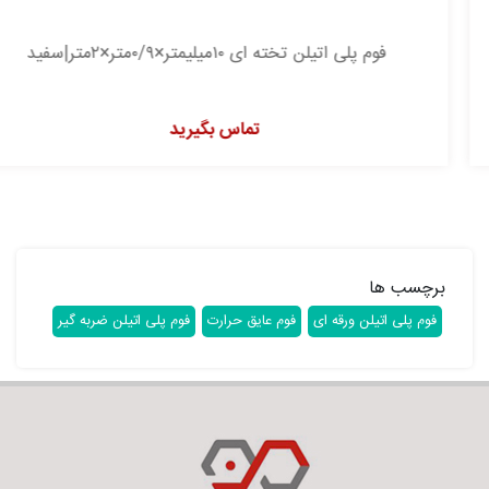
فوم پلی اتیلن تخته ای ۱۰میلیمتر×۰/۹متر×۲متر|سفید
تماس بگیرید
برچسب ها
فوم پلی اتیلن ورقه ای
فوم عایق حرارت
فوم پلی اتیلن ضربه گیر