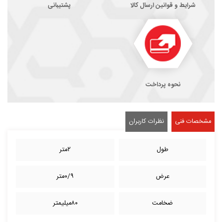
شرایط و قوانین ارسال کالا
پشتیبانی
نحوه پرداخت
مشخصات فنی
نظرات کاربران
طول
۲متر
عرض
۰/۹متر
ضخامت
۸۰میلیمتر