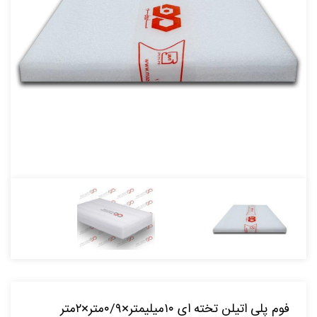
فوم پلی اتیلن تخته ای ۱۰میلیمتر×۰/۹متر×۲متر