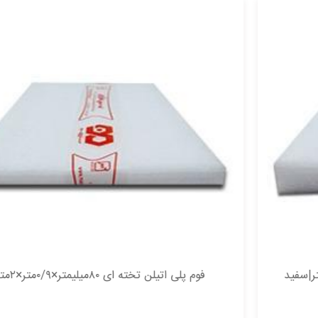
فوم پلی اتیلن تخته ای ۸۰میلیمتر×۰/۹متر×۲متر|سفید