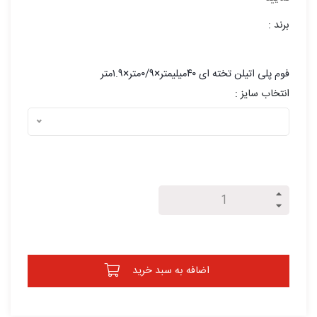
برند :
فوم پلی اتیلن تخته ای ۴۰میلیمتر×۰/۹متر×۱.۹متر
انتخاب سایز :
اضافه به سبد خرید