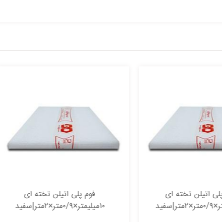
فوم پلی اتیلن تخته ای
فوم پلی اتیلن تخته 
۱۰میلیمتر×۰/۹متر×۲متر|سفید
۱۰۰میلیمتر×۰/۹متر×۱/۹متر|سفید