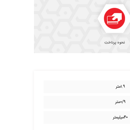
نحوه پرداخت
۱.۹متر
۰/۹متر
۴۰میلیمتر