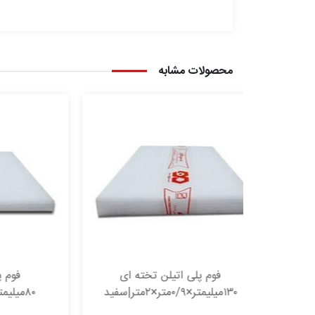
محصولات مشابه
 تخته ای
فوم پلی اتیلن تخته ای
۸۰میلیمتر×۰/۹متر×۲متر|سفید