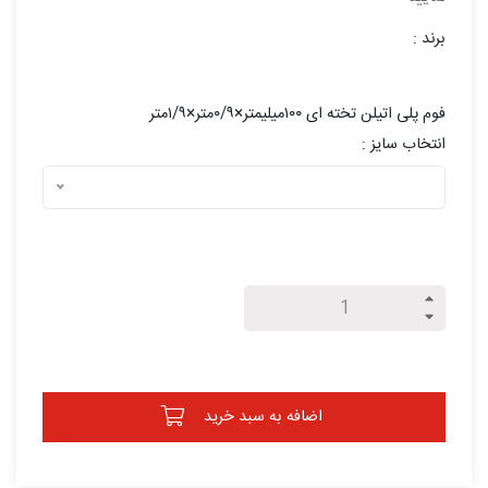
برند :
فوم پلی اتیلن تخته ای ۱۰۰میلیمتر×۰/۹متر×۱/۹متر
انتخاب سایز :
اضافه به سبد خرید