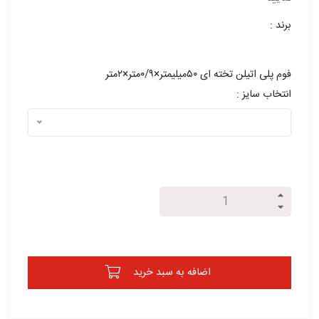
برند :
فوم پلی اتیلن تخته ای ۵۰میلیمتر×۰/۹متر×۲متر
انتخاب سایز :
اضافه به سبد خرید