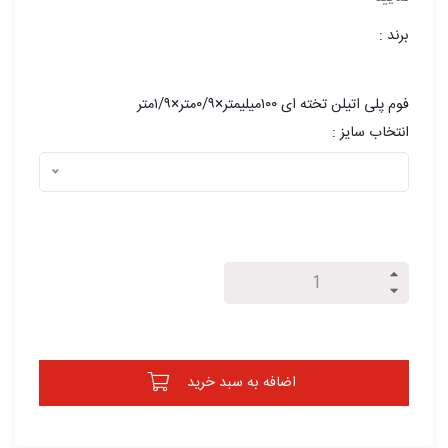
برند :
فوم پلی اتیلن تخته ای ۱۰۰میلیمتر×۰/۹متر×۱/۹متر
انتخاب سایز :
اضافه به سبد خرید