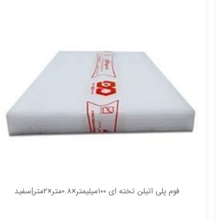
فوم پلی اتیلن تخته ای ۱۰۰میلیمتر×۰.۸متر×۲متر|سفید