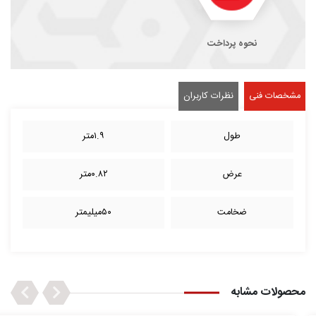
نحوه پرداخت
مشخصات فنی
نظرات کاربران
طول
۱.۹متر
عرض
۰.۸۲متر
ضخامت
۵۰میلیمتر
Next
Previous
محصولات مشابه