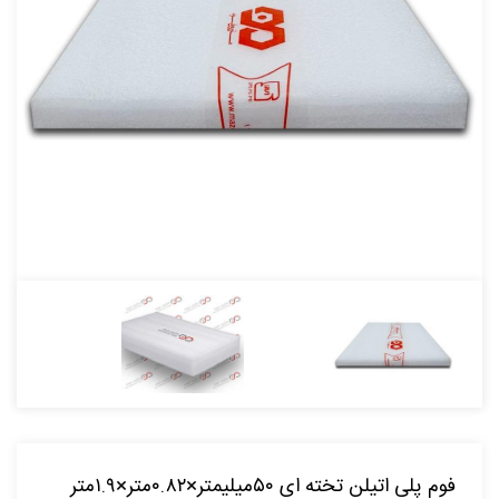
فوم پلی اتیلن تخته ای ۵۰میلیمتر×۰.۸۲متر×۱.۹متر