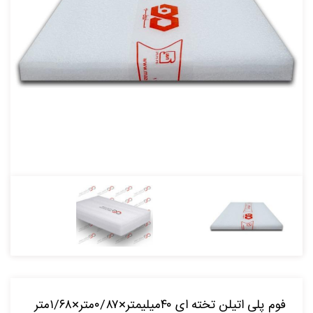
فوم پلی اتیلن تخته ای ۴۰میلیمتر×۰/۸۷متر×۱/۶۸متر