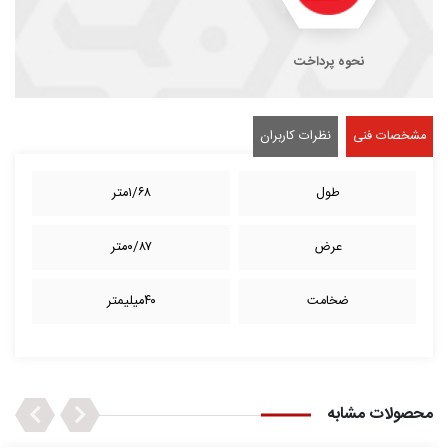
نحوه پرداخت
مشخصات فنی
نظرات کاربران
طول
۱/۶۸متر
عرض
۰/۸۷متر
ضخامت
۴۰میلیمتر
Next
Previous
محصولات مشابه