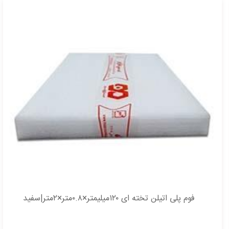
فوم پلی اتیلن تخته ای ۱۲۰میلیمتر×۰.۸متر×۲متر|سفید