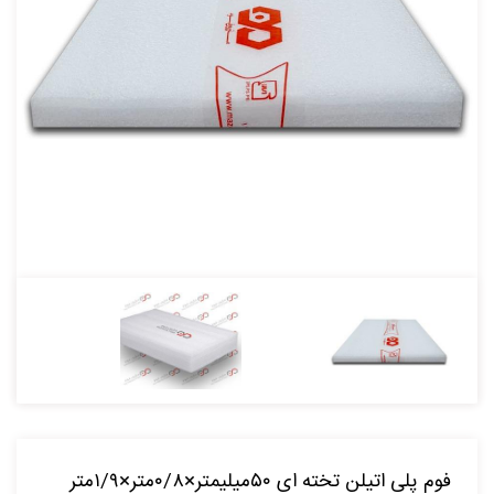
فوم پلی اتیلن تخته ای ۵۰میلیمتر×۰/۸متر×۱/۹متر