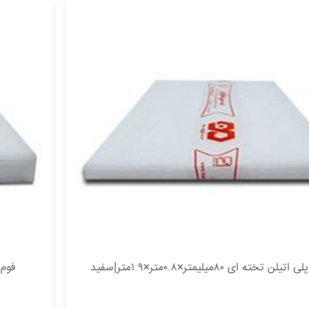
فوم پلی اتیلن تخته ای ۱۲۰میلیمتر×۰.۸متر×۲متر|سفید