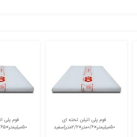
فوم پلی اتیلن تخته ای
فوم پلی اتیلن تخته ای
متر|سفید
۵۰میلیمتر×۰/۶۵متر×۲متر|سفید