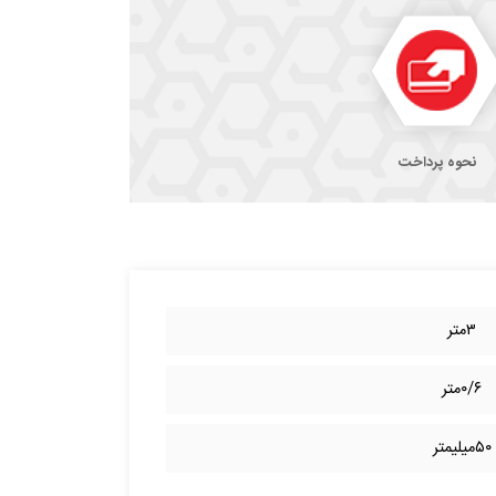
نحوه پرداخت
۳متر
۰/۶متر
۵۰میلیمتر