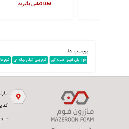
لطفا تماس بگیرید
برچسب ها
فوم پلی اتیلن ضربه گیر
فوم پلی اتیلن ورقه ای
فوم عا
مازندر
کد پ
مازرون فو