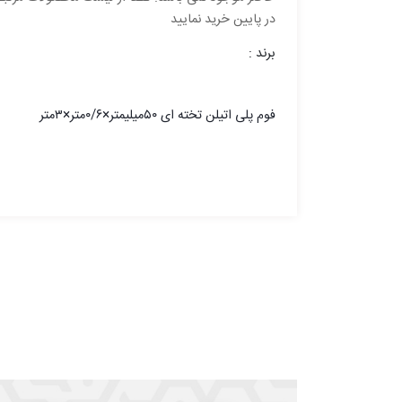
در پایین خرید نمایید
برند :
فوم پلی اتیلن تخته ای ۵۰میلیمتر×۰/۶متر×۳متر