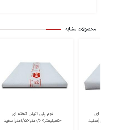
محصولات مشابه
ته ای
فوم پلی اتیلن تخته ای
۵۰میلیمتر×۰/۶متر×۱/۵متر|سفید
۵۰میلیمتر×۰/۶متر×۲/۲