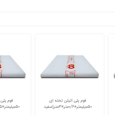
فوم پلی اتیلن تخته ای
فوم پلی اتیلن تخته ای
تر×۰/۶متر×۳متر|سفید
۵۰میلیمتر×۰/۶۵متر×۲متر|سفید