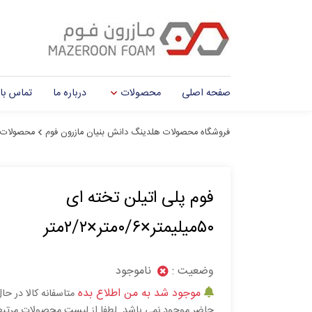
صفحه اصلی
محصولات
درباره ما
تماس با 
فروشگاه محصولات هلدینگ دانش بنیان مازرون فوم
محصولات
فوم پلی اتیلن تخته ای
۵۰میلیمتر×۰/۶متر×۲/۲متر
وضعیت :
ناموجود
موجود شد به من اطلاع بده
متاسفانه کالا در حا
حاضر موجود نمی باشد. لطفا از لیست محصولات مرتب