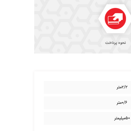
نحوه پرداخت
۲/۲متر
۰/۶متر
۵۰میلیمتر