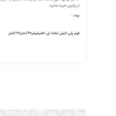
در پایین خرید نمایید
برند :
فوم پلی اتیلن تخته ای ۵۰میلیمتر×۰/۶متر×۲/۲متر