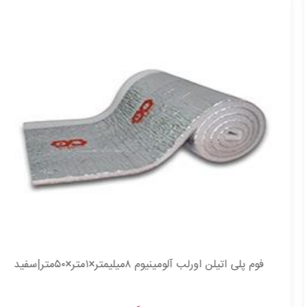
فوم پلی اتیلن اورلب آلومینیوم ۸میلیمتر×۱متر×۵۰متر|سفید