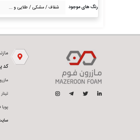
رنگ های موجود
شفاف / مشکی / طلایی و ...
مازندر
کد پ
مازرون فو
تینار فوم 
پویا فوم ق
سایت